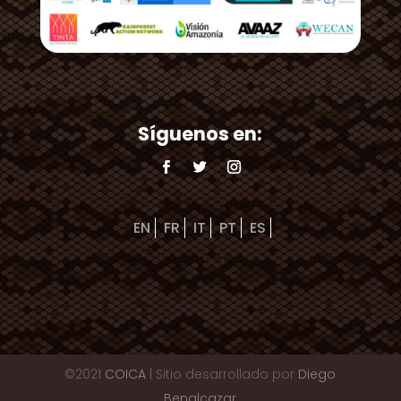
Síguenos en:
EN
FR
IT
PT
ES
©2021
COICA
| Sitio desarrollado por
Diego
Benalcazar